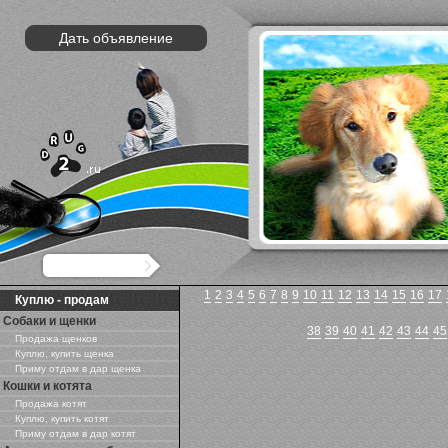
Дать объявление
1
2
3
4
5
6
7
8
9
10
11
12
13
14
15
16
17
Куплю - продам
Собаки и щенки
38
39
40
41
42
43
44
45
Продажа щенков
Куплю, купить щенка
Приму отдам в дар щенка
Кошки и котята
Продажа котят
Куплю, купить котят
Приму отдам в дар котят