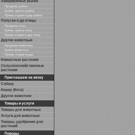
Аквариумные рыбки
Продажа рыбок
Куплю, купить рыбок
Приму отдам в дар рыбок
Попугаи и др птицы
Продажа птиц
Куплю, купить птиц
Приму отдам в дар птиц
Другие животные
Продажа животных
Куплю животное
Приму, отдам в дар
Комнатные растения
Сельскохозяйственные
растения
Приглашаем на вязку
Собаку
Кошку (Кота)
Другое животное
Товары и услуги
Товары для животных
Услуги для животных
Товары, удобрения для
растений
Породы