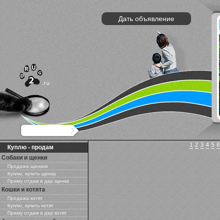
Дать объявление
1
2
3
4
5
6
Куплю - продам
Собаки и щенки
Продажа щенков
Куплю, купить щенка
Приму отдам в дар щенка
Кошки и котята
Продажа котят
Куплю, купить котят
Приму отдам в дар котят