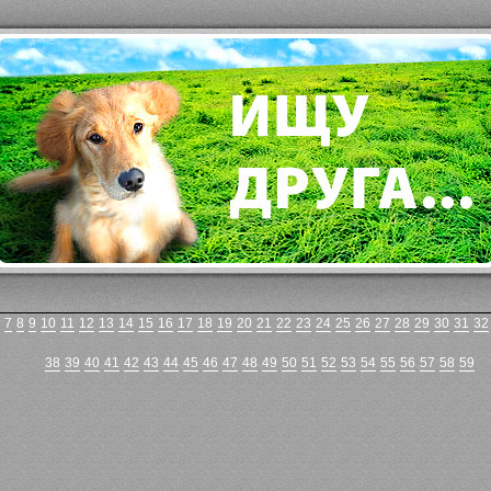
7
8
9
10
11
12
13
14
15
16
17
18
19
20
21
22
23
24
25
26
27
28
29
30
31
32
38
39
40
41
42
43
44
45
46
47
48
49
50
51
52
53
54
55
56
57
58
59