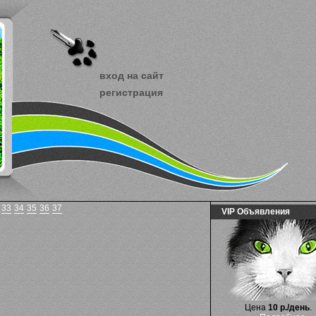
вход на сайт
регистрация
33
34
35
36
37
VIP Объявления
Цена
10 р./день
.