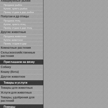
Аквариумные рыбки
Продажа рыбок
Куплю, купить рыбок
Приму отдам в дар рыбок
Попугаи и др птицы
Продажа птиц
Куплю, купить птиц
Приму отдам в дар птиц
Другие животные
Продажа животных
Куплю животное
Приму, отдам в дар
Комнатные растения
Сельскохозяйственные
растения
Приглашаем на вязку
Собаку
Кошку (Кота)
Другое животное
Товары и услуги
Товары для животных
Услуги для животных
Товары, удобрения для
растений
Породы