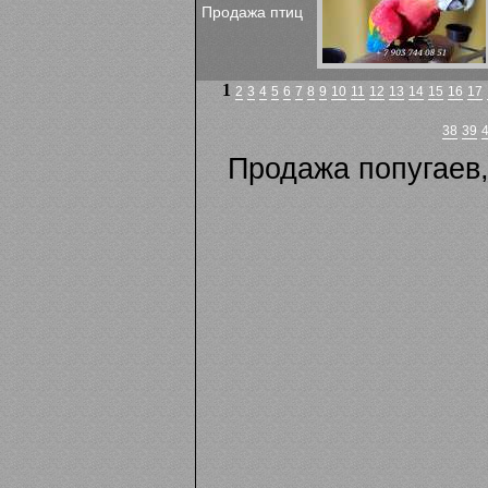
Продажа птиц
1
2
3
4
5
6
7
8
9
10
11
12
13
14
15
16
17
38
39
Продажа попугаев,