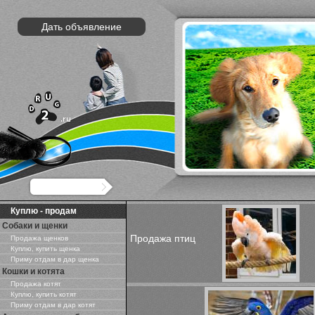
Дать объявление
Куплю - продам
Собаки и щенки
Продажа птиц
Продажа щенков
Куплю, купить щенка
Приму отдам в дар щенка
Кошки и котята
Продажа котят
Куплю, купить котят
Приму отдам в дар котят