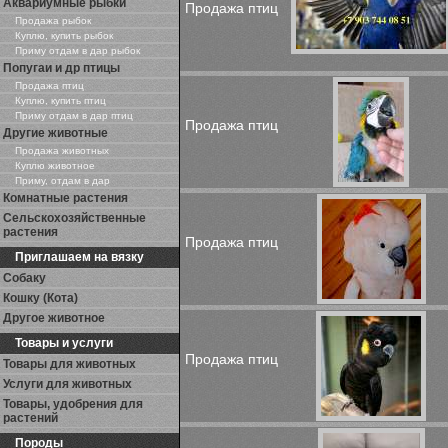
Аквариумные рыбки
Продажа птиц
Продажа рыбок
Куплю, купить рыбок
Приму отдам в дар рыбок
Попугаи и др птицы
Продажа птиц
Куплю, купить птиц
Приму отдам в дар птиц
Продажа птиц
Другие животные
Продажа животных
Куплю животное
Приму, отдам в дар
Комнатные растения
Сельскохозяйственные
растения
Продажа птиц
Приглашаем на вязку
Собаку
Кошку (Кота)
Другое животное
Товары и услуги
Продажа птиц
Товары для животных
Услуги для животных
Товары, удобрения для
растений
Породы