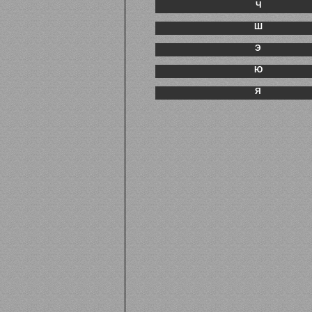
Ч
Ш
Э
Ю
Я