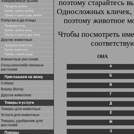
поэтому старайтесь вы
Аквариумные рыбки
Продажа рыбок
Односложных кличек, 
Куплю, купить рыбок
Приму отдам в дар рыбок
поэтому животное мо
Попугаи и др птицы
Продажа птиц
Куплю, купить птиц
Чтобы посмотреть име
Приму отдам в дар птиц
Другие животные
соответству
Продажа животных
Куплю животное
Приму, отдам в дар
ОНА
Комнатные растения
Сельскохозяйственные
А
растения
Б
Приглашаем на вязку
Собаку
В
Кошку (Кота)
Г
Другое животное
Товары и услуги
Д
Товары для животных
Е
Услуги для животных
Товары, удобрения для
Ж
растений
З
Породы