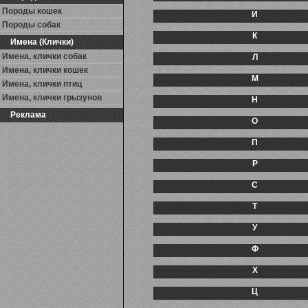
Породы кошек
И
Породы собак
К
Имена (Клички)
Имена, клички собак
Л
Имена, клички кошек
М
Имена, клички птиц
Имена, клички грызунов
Н
Реклама
О
П
Р
С
Т
У
Ф
Х
Ц