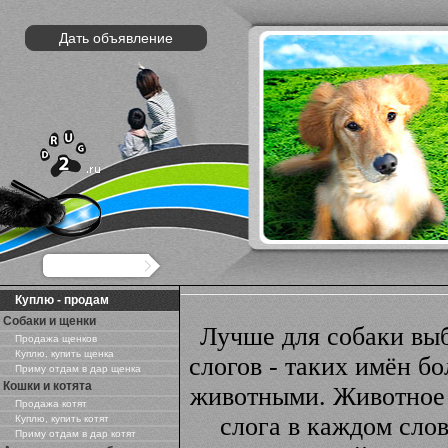
Дать объявление
Куплю - продам
Собаки и щенки
Лучше для собаки выб
Продажа щенков
Куплю, купить щенка
слогов - таких имён б
Приму отдам в дар щенка
Кошки и котята
животными. Животное 
Продажа котят
слога в каждом слов
Куплю, купить котят
Приму отдам в дар котят