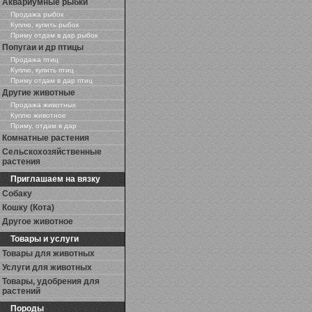
Аквариумные рыбки
Продажа рыбок
Куплю, купить рыбок
Приму отдам в дар рыбок
Попугаи и др птицы
Продажа птиц
Куплю, купить птиц
Приму отдам в дар птиц
Другие животные
Продажа животных
Куплю животное
Приму, отдам в дар
Комнатные растения
Сельскохозяйственные
растения
Приглашаем на вязку
Собаку
Кошку (Кота)
Другое животное
Товары и услуги
Товары для животных
Услуги для животных
Товары, удобрения для
растений
Породы