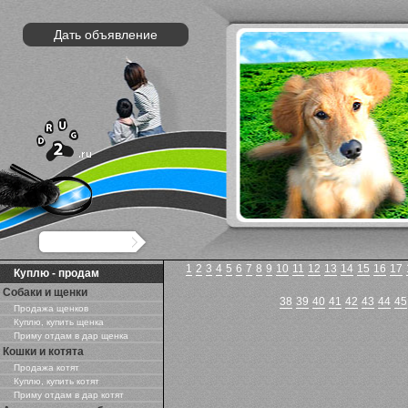
Дать объявление
1
2
3
4
5
6
7
8
9
10
11
12
13
14
15
16
17
Куплю - продам
Собаки и щенки
38
39
40
41
42
43
44
45
Продажа щенков
Куплю, купить щенка
Приму отдам в дар щенка
Кошки и котята
Продажа котят
Куплю, купить котят
Приму отдам в дар котят