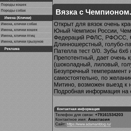
Породы кошек
Вязка с Чемпионом.
Породы собак
Имена (Клички)
Открыт для вязок очень кра
Имена, клички собак
Юный Чемпион России, Чем
Имена, клички кошек
Имена, клички птиц
Федераций РФЛС, РФОСС,
Имена, клички грызунов
Длинношерстный, голубо-па
Реклама
Пателла тест 0/0. Зубы 6х6 
Препотентный, дает очень к
(шоколадный, лиловый, гол
Безупречный темперамент и
самостоятельно, по желани
Митино, возможен выезд к н
Подробная информация на с
Контактная информация
Телефон для связи:
+79161534203
Контактное имя:
Анастасия
Сайт:
https://www.adamantdog.ru/