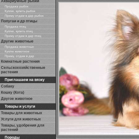
Аквариумные рыбки
Продажа рыбок
Куплю, купить рыбок
Приму отдам в дар рыбок
Попугаи и др птицы
Продажа птиц
Куплю, купить птиц
Приму отдам в дар птиц
Другие животные
Продажа животных
Куплю животное
Приму, отдам в дар
Комнатные растения
Сельскохозяйственные
растения
Приглашаем на вязку
Собаку
Кошку (Кота)
Другое животное
Товары и услуги
Товары для животных
Услуги для животных
Товары, удобрения для
растений
Породы