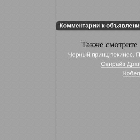
Комментарии к объявлен
Также смотрите 
Черный принц пекинес, Пр
Санрайз Драг
Кобел