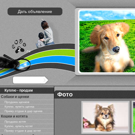
Дать объявление
Куплю - продам
Фото
Собаки и щенки
Продажа щенков
Куплю, купить щенка
Приму отдам в дар щенка
Кошки и котята
Продажа котят
Куплю, купить котят
Приму отдам в дар котят